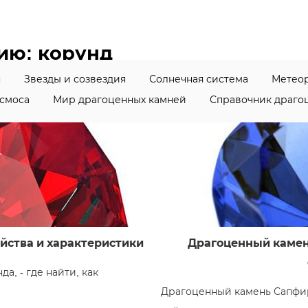
нию:
корунд
я
Звезды и созвездия
Солнечная система
Метеор
смоса
Мир драгоценных камней
Справочник драго
йства и характеристики
Драгоценный камен
а, - где найти, как
Драгоценный камень Сапфир,