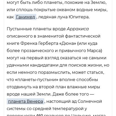
могут быть либо планеты, похожие на Землю,
или сплошь покрытые океаном водные миры,
как
Ганимед
, ледяная луна Юпитера.
Пустынные планеты вроде
Арракиса
описанного в знаменитой фантастической
книге Френка Герберта «Дюна» (или куда
более прозаического и привычного Марса)
могут на первый взгляд оказаться не самыми
удачными кандидатами для поисков жизни, но
если немного поразмыслить, может статься,
что «планеты-пустыни» вполне способны
отодвинуть на второй план влажные миры
вроде нашей Земли. Даже более того —
планета Венера
, настоящий ад Солнечной
системы со средней температурой у
поверхности 460 градусов по Цельсию, могла