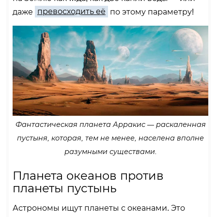
даже
превосходить её
по этому параметру!
Фантастическая планета Арракис — раскаленная
пустыня, которая, тем не менее, населена вполне
разумными существами.
Планета океанов против
планеты пустынь
Астрономы ищут планеты с океанами. Это